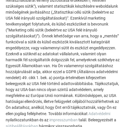
felhasználóbarát élmény biztosítása érdekében ("feltétlen
TOVÁBBI ÉPÜLETEK
szükséges sütik"), valamint statisztikák készítésére weboldalunk
INSPIRÁLÓDJON
minőségének javításához („Statisztikai célú sütik (beleértve az
USA felé irányuló szolgáltatásokat)". Ezenkívül marketing
A PREFA referencia galéria bemutatja, milyen
tevékenységet folytatunk, és külső eszközöket is bevonunk
(”Marketing célú sütik (beleértve az USA felé irányuló
sokoldalúan felhasználható az alumínium. Fedezzen fel
szolgáltatásokat)”). Önnek lehetősége van arra, hogy a „mentés”
további lenyűgöző projekteket a tartós PREFA
funkcióval a sütik és külső eszközök kiválasztott kategóriáit
alumínium megoldásokkal tetőkhöz, napelemekhez és
engedélyezze, vagy valamennyi sütit és eszközt engedélyezzen.
homlokzatokhoz.
Ezeknél a sütiknél az adatokat vállalatunk, valamint olyan
harmadik fél szolgáltatók dolgozzák fel, amelyeknek székhelye az
Egyesült Államokban van. Ha Ön valamennyi szolgáltatáshoz
TEKINTSE MEG TOVÁBBI REFERENCIÁINKAT
hozzájárulását adja, akkor ezzel a GDPR (Általános adatvédelmi
rendelet) 49. cikk 1. bek. a) pontja értelmében kifejezetten
beleegyezik az USA felé történő adattovábbításba. Tájékoztatjuk,
hogy az USA-ban nincs olyan szintű adatvédelem, amely
megfelelne az Európai Unió normáinak. Különösképpen, az USA
hatóságai ellenőrzés, illetve felügyelet céljából hozzáférhetnek az
Ön adataihoz, anélkül, hogy Önt erről tájékoztatnák, vagy Ön ez
ellen jogilag felléphetne. További információkat
Adatvédelmi
nyilatkozatunkban és az
impresszumban
talál. Beleegyezését a
sütibeállításokban
bármikor visszavonhatja.