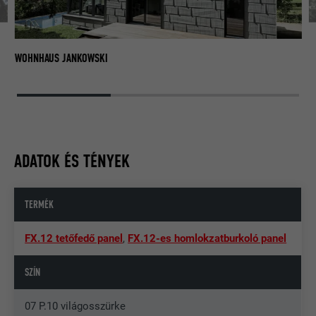
W
WOHNHAUS JANKOWSKI
ADATOK ÉS TÉNYEK
TERMÉK
FX.12 tetőfedő panel
,
FX.12-es homlokzatburkoló panel
SZÍN
07 P.10 világosszürke