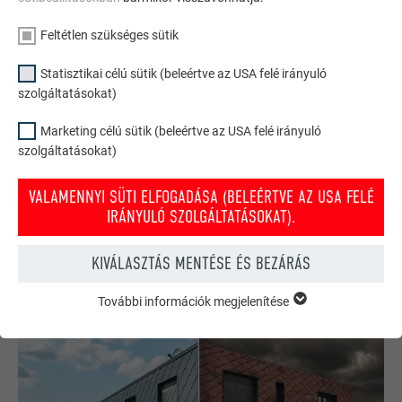
Feltétlen szükséges sütik
Statisztikai célú sütik (beleértve az USA felé irányuló
szolgáltatásokat)
Marketing célú sütik (beleértve az USA felé irányuló
szolgáltatásokat)
PREFA tető- és homlokzati konfigurátor
Tervezze meg (álmai) házát a PREFA online konfigurátorral.
VALAMENNYI SÜTI ELFOGADÁSA (BELEÉRTVE AZ USA FELÉ
Válasszon számos terméket és színt a tető és homlokzat
IRÁNYULÓ SZOLGÁLTATÁSOKAT).
kialakításához.
KIVÁLASZTÁS MENTÉSE ÉS BEZÁRÁS
INSPIRÁLÓDJON MOST!
További információk megjelenítése
FELTÉTLEN SZÜKSÉGES SÜTIK
A „feltétlen szükséges sütik” kategóriába tartozó sütik a
weboldal alapvető funkcióinak működéséhez szükségesek.
Ezzel biztosítható, hogy a weboldal kifogástalanul működjön.