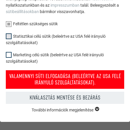
nyilatkozatunkban és az
impresszumban
talál. Beleegyezését a
sütibeállításokban
bármikor visszavonhatja.
Feltétlen szükséges sütik
Statisztikai célú sütik (beleértve az USA felé irányuló
szolgáltatásokat)
Marketing célú sütik (beleértve az USA felé irányuló
szolgáltatásokat)
VALAMENNYI SÜTI ELFOGADÁSA (BELEÉRTVE AZ USA FELÉ
PREFA tető- és homlokzati konfigurátor
IRÁNYULÓ SZOLGÁLTATÁSOKAT).
Tervezze meg (álmai) házát a PREFA online konfigurátorral.
Válasszon számos terméket és színt a tető és homlokzat
KIVÁLASZTÁS MENTÉSE ÉS BEZÁRÁS
kialakításához.
További információk megjelenítése
FELTÉTLEN SZÜKSÉGES SÜTIK
INSPIRÁLÓDJON MOST!
A „feltétlen szükséges sütik” kategóriába tartozó sütik a
weboldal alapvető funkcióinak működéséhez szükségesek.