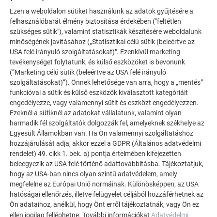
Ezen a weboldalon sütiket használunk az adatok gyűjtésére a
felhasználóbarát élmény biztosítása érdekében ("feltétlen
szükséges sütik"), valamint statisztikák készítésére weboldalunk
minőségének javításához („Statisztikai célú sütik (beleértve az
TOVÁBBI ÉPÜLETEK
USA felé irányuló szolgáltatásokat)". Ezenkívül marketing
INSPIRÁLÓDJON
tevékenységet folytatunk, és külső eszközöket is bevonunk
(”Marketing célú sütik (beleértve az USA felé irányuló
A PREFA referencia galéria bemutatja, milyen
szolgáltatásokat)”). Önnek lehetősége van arra, hogy a „mentés”
funkcióval a sütik és külső eszközök kiválasztott kategóriáit
sokoldalúan felhasználható az alumínium. Fedezzen fel
engedélyezze, vagy valamennyi sütit és eszközt engedélyezzen.
további lenyűgöző projekteket a tartós PREFA
Ezeknél a sütiknél az adatokat vállalatunk, valamint olyan
alumínium megoldásokkal tetőkhöz, napelemekhez és
harmadik fél szolgáltatók dolgozzák fel, amelyeknek székhelye az
homlokzatokhoz.
Egyesült Államokban van. Ha Ön valamennyi szolgáltatáshoz
hozzájárulását adja, akkor ezzel a GDPR (Általános adatvédelmi
rendelet) 49. cikk 1. bek. a) pontja értelmében kifejezetten
TEKINTSE MEG TOVÁBBI REFERENCIÁINKAT
beleegyezik az USA felé történő adattovábbításba. Tájékoztatjuk,
hogy az USA-ban nincs olyan szintű adatvédelem, amely
megfelelne az Európai Unió normáinak. Különösképpen, az USA
hatóságai ellenőrzés, illetve felügyelet céljából hozzáférhetnek az
Ön adataihoz, anélkül, hogy Önt erről tájékoztatnák, vagy Ön ez
ellen jogilag felléphetne. További információkat
Adatvédelmi