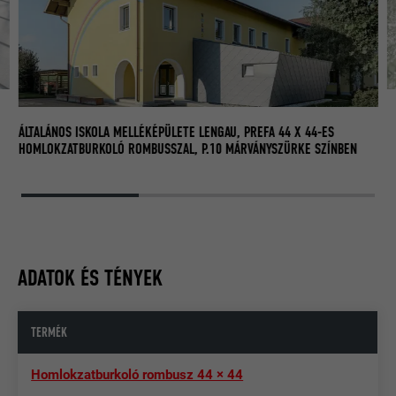
ÁL
HO
ÁLTALÁNOS ISKOLA MELLÉKÉPÜLETE LENGAU, PREFA 44 X 44-ES
HOMLOKZATBURKOLÓ ROMBUSSZAL, P.10 MÁRVÁNYSZÜRKE SZÍNBEN
ADATOK ÉS TÉNYEK
TERMÉK
Homlokzatburkoló rombusz 44 × 44