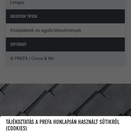
Lengau
OBJEKTUM TÍPUSA
Középületek és egyéb létesítmények
COPYRIGHT
© PREFA | Croce & Wir
TÁJÉKOZTATÁS A PREFA HONLAPJÁN HASZNÁLT SÜTIKRŐL
(COOKIES)