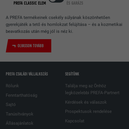
PREFA CLASSIC ELEM
ÉS GARÁZS
NÉV
bcookie
A PREFA termékeinek csekély súlyának köszönhetően
SZOLGÁLTATÓ
LinkedIn
gyerekjáték a tető és homlokzat felújítása – és a kozmetikai
beavatkozás után még jól is néz ki.
FOLYAMAT
2 év
OLVASSON TOVÁBB
A LinkedIn közösségi hálózati
szolgáltatás használja, célja a
CÉL
beágyazott szolgáltatások nyomon
követése.
PREFA CSALÁDI VÁLLALKOZÁS
SEGÍTÜNK
NÉV
bscookie
Rólunk
Találja meg az Önhöz
legközelebbi PREFA-Partnert
Fenntarthatóság
SZOLGÁLTATÓ
LinkedIn
Kérdések és válaszok
Sajtó
FOLYAMAT
2 év
Prospektusok rendelése
Tanúsítványok
Kapcsolat
Állásajánlatok
A LinkedIn közösségi hálózati