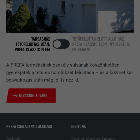
CÉL
beágyazott nyomonkövetési ablakot
tartalmaz.
NÉV
bcookie
TÁRSASHÁZ
TETŐFELÚJÍTÁS ELŐTT ÁLLÓ HÁZ,
TETŐFELÚJÍTÁS UTÁN,
PREFA CLASSIC ELEM, NYEREGTETŐ
SZOLGÁLTATÓ
LinkedIn
PREFA CLASSIC ELEM
ÉS GARÁZS
FOLYAMAT
2 év
A PREFA termékeinek csekély súlyának köszönhetően
gyerekjáték a tető és homlokzat felújítása – és a kozmetikai
A LinkedIn közösségi hálózati
szolgáltatás használja, célja a
beavatkozás után még jól is néz ki.
CÉL
beágyazott szolgáltatások nyomon
követése.
OLVASSON TOVÁBB
NÉV
bscookie
PREFA CSALÁDI VÁLLALKOZÁS
SEGÍTÜNK
SZOLGÁLTATÓ
LinkedIn
Rólunk
Találja meg az Önhöz