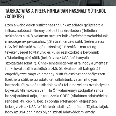
TÁJÉKOZTATÁS A PREFA HONLAPJÁN HASZNÁLT SÜTIKRŐL
(COOKIES)
Ezen a weboldalon sütiket használunk az adatok gyűjtésére a
felhasználóbarát élmény biztosítása érdekében ("feltétlen
szükséges sütik"), valamint statisztikák készítésére weboldalunk
minőségének javításához („Statisztikai célú sütik (beleértve az
USA felé irányuló szolgáltatásokat)". Ezenkívül marketing
tevékenységet folytatunk, és külső eszközöket is bevonunk
(”Marketing célú sütik (beleértve az USA felé irányuló
szolgáltatásokat)”). Önnek lehetősége van arra, hogy a „mentés”
TOVÁBBI ÉPÜLETEK
funkcióval a sütik és külső eszközök kiválasztott kategóriáit
INSPIRÁLÓDJON
engedélyezze, vagy valamennyi sütit és eszközt engedélyezzen.
Ezeknél a sütiknél az adatokat vállalatunk, valamint olyan
A PREFA referencia galéria bemutatja, milyen
harmadik fél szolgáltatók dolgozzák fel, amelyeknek székhelye az
sokoldalúan felhasználható az alumínium. Fedezzen fel
Egyesült Államokban van. Ha Ön valamennyi szolgáltatáshoz
további lenyűgöző projekteket a tartós PREFA
hozzájárulását adja, akkor ezzel a GDPR (Általános adatvédelmi
alumínium megoldásokkal tetőkhöz, napelemekhez és
rendelet) 49. cikk 1. bek. a) pontja értelmében kifejezetten
homlokzatokhoz.
beleegyezik az USA felé történő adattovábbításba. Tájékoztatjuk,
hogy az USA-ban nincs olyan szintű adatvédelem, amely