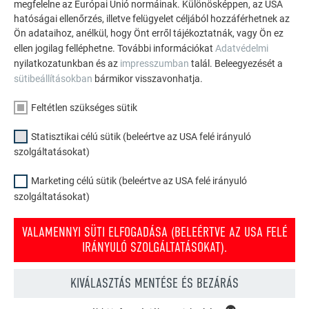
megfelelne az Európai Unió normáinak. Különösképpen, az USA
hatóságai ellenőrzés, illetve felügyelet céljából hozzáférhetnek az
TEKINTSE MEG TOVÁBBI REFERENCIÁINKAT
Ön adataihoz, anélkül, hogy Önt erről tájékoztatnák, vagy Ön ez
ellen jogilag felléphetne. További információkat
Adatvédelmi
nyilatkozatunkban és az
impresszumban
talál. Beleegyezését a
sütibeállításokban
bármikor visszavonhatja.
Feltétlen szükséges sütik
Statisztikai célú sütik (beleértve az USA felé irányuló
szolgáltatásokat)
Marketing célú sütik (beleértve az USA felé irányuló
szolgáltatásokat)
VALAMENNYI SÜTI ELFOGADÁSA (BELEÉRTVE AZ USA FELÉ
IRÁNYULÓ SZOLGÁLTATÁSOKAT).
KIVÁLASZTÁS MENTÉSE ÉS BEZÁRÁS
PREFA tető- és homlokzati konfigurátor
Tervezze meg (álmai) házát a PREFA online konfigurátorral.