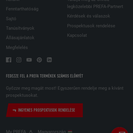
FOLYAMAT
2 év
legközelebbi PREFA-Partnert
Fenntarthatóság
Kérdések és válaszok
A LinkedIn közösségi hálózati
Sajtó
szolgáltatás használja, célja a
Prospektusok rendelése
CÉL
Tanúsítványok
beágyazott szolgáltatások nyomon
Kapcsolat
követése
Állásajánlatok
Megfelelés
NÉV
UserMatchHistory
SZOLGÁLTATÓ
LinkedIn
FEDEZZE FEL A PREFA TERMÉKEK SZÁMOS ELŐNYÉT
FOLYAMAT
29 nap
Győzze meg magát most! Egyszerűen rendelje meg a kívánt
prospektusokat.
A többes webhelyek látogatóinak
nyomon követésére használatos azzal
CÉL
a céllal, hogy jól illeszkedő hirdetéseket
INGYENES PROSPEKTUSOK RENDELÉSE
tegyen lehetővé a látogató preferenciái
alapján.
My PREFA
Magyarország