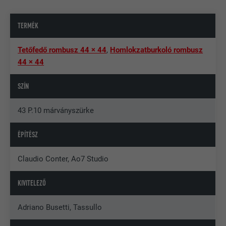
TERMÉK
Tetőfedő rombusz 44 × 44
,
Homlokzatburkoló rombusz
44 × 44
SZÍN
43 P.10 márványszürke
ÉPÍTÉSZ
Claudio Conter, Ao7 Studio
KIVITELEZŐ
Adriano Busetti, Tassullo