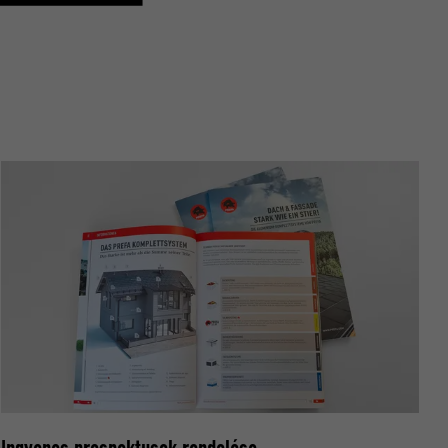
nt hány
relmek
oogle
datok
beállításait.
ató hogyan