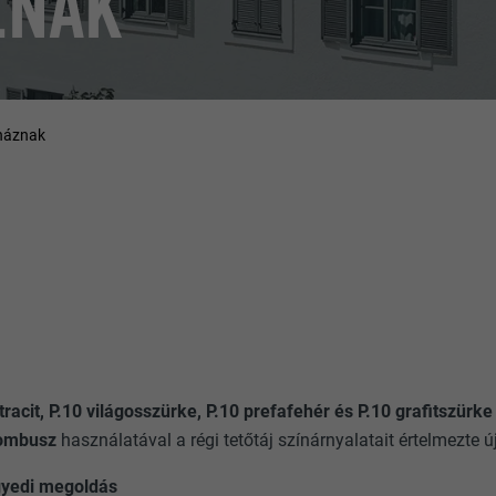
ZNAK
óháznak
tracit, P.10 világosszürke, P.10 prefafehér és P.10 grafitszürk
rombusz
használatával a régi tetőtáj színárnyalatait értelmezte új
gyedi megoldás