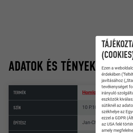
TÁJÉKOZT
(COOKIES
ADATOK ÉS TÉNYEK
Ezen a weboldalo
érdekében ("felté
javításához („Sta
tevékenységet fol
TERMÉK
Homlokzatburkoló romb
irányuló szolgált
eszközök kiválas
sütiknél az adato
10 P.10 prefafehér, 07 P.
SZÍN
székhelye az Egy
ezzel a GDPR (Ált
Jan-Christian Heuser
ÉPÍTÉSZ
az USA felé tört
amely megfelelne