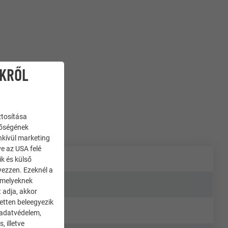
IKRŐL
ztosítása
nőségének
enkívül marketing
ve az USA felé
ik és külső
yezzen. Ezeknél a
 amelyeknek
 adja, akkor
zetten beleegyezik
 adatvédelem,
 illetve