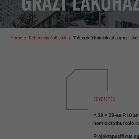
GRAZI LAKÓHÁ
Home
Referencia épületek
Többszínű homlokzat a grazi lak
BEVEZETÉS
A
29 × 29-es
P.10 an
homlokzatburkoló 
Projektspecifikus e