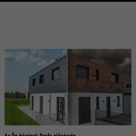
Ön által prefererált nyelv, az, hogy a kereséseknél oldalanké
A Google Analytics alkalmazza annak érdekében, hogy a ké
eredményt jelenítsenek meg (pl. 10 vagy 20), vagy hogy a G
arányát korlátozza.
SafeSearch szűrőt aktiválni kívánja-e.
_gid
lang
TÓ
Google Universal Analytics
TÓ
ads.linkedin.com
1 nap
Munkamenet
Egy egyértelmű azonosítót jegyez be, amelyet statisztikai a
Elmenti egy weboldalnak a felhasználó által választott nyelvi 
generálására használnak azzal kapcsolatban, hogy a látog
használja a weboldalt.
lang
_gaexp
TÓ
LinkedIn
TÓ
Google Optimize
Munkamenet
90 nap