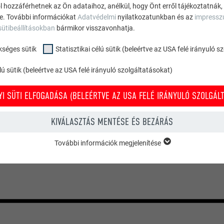
ól hozzáférhetnek az Ön adataihoz, anélkül, hogy Önt erről tájékoztatnák,
ne. További információkat
Adatvédelmi
nyilatkozatunkban és az
impress
sütibeállításokban
bármikor visszavonhatja.
kséges sütik
Statisztikai célú sütik (beleértve az USA felé irányuló 
ú sütik (beleértve az USA felé irányuló szolgáltatásokat)
manházak
I SÜTI ELFOGADÁSA (BELEÉRTVE AZ USA FELÉ IRÁNYULÓ SZOLGÁLT
KIVÁLASZTÁS MENTÉSE ÉS BEZÁRÁS
További információk megjelenítése
KSÉGES SÜTIK
ükséges sütik” kategóriába tartozó sütik a weboldal alapvető funkcióina
zel biztosítható, hogy a weboldal kifogástalanul működjön.
Süti információk megjelenítése
PHPSESSID
ÉLÚ SÜTIK (BELEÉRTVE AZ USA FELÉ IRÁNYULÓ SZOLGÁLTATÁSOKAT)
TÓ
PHP
” célú sütik (beleértve az USA felé irányuló szolgáltatásokat) segítenek mi