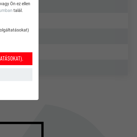
 vagy Ön ez ellen
zumban
talál.
szolgáltatásokat)
ATÁSOKAT).
k működéséhez
nket annak