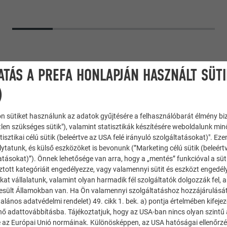
ATÁS A PREFA HONLAPJÁN HASZNÁLT SÜT
)
n sütiket használunk az adatok gyűjtésére a felhasználóbarát élmény bi
tlen szükséges sütik"), valamint statisztikák készítésére weboldalunk mi
tisztikai célú sütik (beleértve az USA felé irányuló szolgáltatásokat)". Ez
ytatunk, és külső eszközöket is bevonunk (”Marketing célú sütik (beleért
usz 29 × 29
atásokat)”). Önnek lehetősége van arra, hogy a „mentés” funkcióval a süt
ztott kategóriáit engedélyezze, vagy valamennyi sütit és eszközt engedél
kat vállalatunk, valamint olyan harmadik fél szolgáltatók dolgozzák fel,
10 világosszürke, 02 P.10 antracit, 19 P.10 grafitszürke
esült Államokban van. Ha Ön valamennyi szolgáltatáshoz hozzájárulását
alános adatvédelmi rendelet) 49. cikk 1. bek. a) pontja értelmében kifeje
énő adattovábbításba. Tájékoztatjuk, hogy az USA-ban nincs olyan szintű
 az Európai Unió normáinak. Különösképpen, az USA hatóságai ellenőrzés,