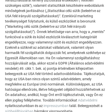
felhasználóbarát élmény biztosítása érdekében ("feltétlen
TOVÁBBI ÉPÜLETEK
szükséges sütik"), valamint statisztikák készítésére weboldalunk
INSPIRÁLÓDJON
minőségének javításához („Statisztikai célú sütik (beleértve az
USA felé irányuló szolgáltatásokat)". Ezenkívül marketing
A PREFA referencia galéria bemutatja, milyen
tevékenységet folytatunk, és külső eszközöket is bevonunk
sokoldalúan felhasználható az alumínium. Fedezzen fel
(”Marketing célú sütik (beleértve az USA felé irányuló
szolgáltatásokat)”). Önnek lehetősége van arra, hogy a „mentés”
további lenyűgöző projekteket a tartós PREFA
funkcióval a sütik és külső eszközök kiválasztott kategóriáit
alumínium megoldásokkal tetőkhöz, napelemekhez és
engedélyezze, vagy valamennyi sütit és eszközt engedélyezzen.
homlokzatokhoz.
Ezeknél a sütiknél az adatokat vállalatunk, valamint olyan
harmadik fél szolgáltatók dolgozzák fel, amelyeknek székhelye az
Egyesült Államokban van. Ha Ön valamennyi szolgáltatáshoz
TEKINTSE MEG TOVÁBBI REFERENCIÁINKAT
hozzájárulását adja, akkor ezzel a GDPR (Általános adatvédelmi
rendelet) 49. cikk 1. bek. a) pontja értelmében kifejezetten
beleegyezik az USA felé történő adattovábbításba. Tájékoztatjuk,
hogy az USA-ban nincs olyan szintű adatvédelem, amely
megfelelne az Európai Unió normáinak. Különösképpen, az USA
hatóságai ellenőrzés, illetve felügyelet céljából hozzáférhetnek az
Ön adataihoz, anélkül, hogy Önt erről tájékoztatnák, vagy Ön ez
ellen jogilag felléphetne. További információkat
Adatvédelmi
nyilatkozatunkban és az
impresszumban
talál. Beleegyezését a
sütibeállításokban
bármikor visszavonhatja.