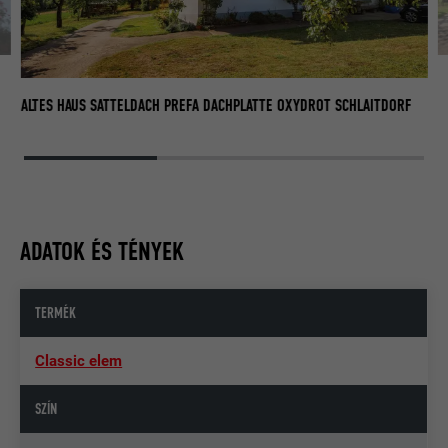
SA
ALTES HAUS SATTELDACH PREFA DACHPLATTE OXYDROT SCHLAITDORF
ADATOK ÉS TÉNYEK
TERMÉK
Classic elem
SZÍN