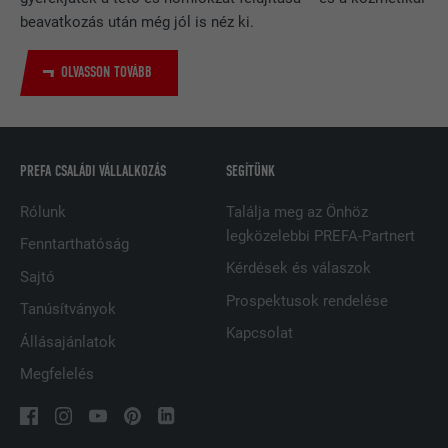
beavatkozás után még jól is néz ki.
SZOLGÁLTATÓ
LinkedIn
FOLYAMAT
2 év
OLVASSON TOVÁBB
A LinkedIn közösségi hálózati
szolgáltatás használja, célja a
CÉL
beágyazott szolgáltatások nyomon
PREFA CSALÁDI VÁLLALKOZÁS
SEGÍTÜNK
követése.
Rólunk
Találja meg az Önhöz
legközelebbi PREFA-Partnert
Fenntarthatóság
NÉV
bscookie
Kérdések és válaszok
Sajtó
SZOLGÁLTATÓ
LinkedIn
Prospektusok rendelése
Tanúsítványok
Kapcsolat
FOLYAMAT
2 év
Állásajánlatok
Megfelelés
A LinkedIn közösségi hálózati
szolgáltatás használja, célja a
CÉL
beágyazott szolgáltatások nyomon