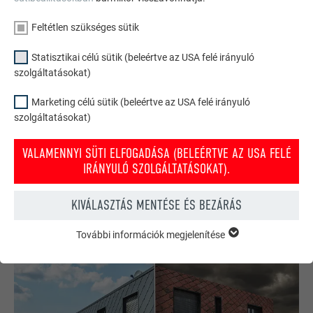
Feltétlen szükséges sütik
Statisztikai célú sütik (beleértve az USA felé irányuló
szolgáltatásokat)
Marketing célú sütik (beleértve az USA felé irányuló
szolgáltatásokat)
PREFA tető- és homlokzati konfigurátor
Tervezze meg (álmai) házát a PREFA online konfigurátorral.
VALAMENNYI SÜTI ELFOGADÁSA (BELEÉRTVE AZ USA FELÉ
Válasszon számos terméket és színt a tető és homlokzat
IRÁNYULÓ SZOLGÁLTATÁSOKAT).
kialakításához.
KIVÁLASZTÁS MENTÉSE ÉS BEZÁRÁS
INSPIRÁLÓDJON MOST!
További információk megjelenítése
FELTÉTLEN SZÜKSÉGES SÜTIK
A „feltétlen szükséges sütik” kategóriába tartozó sütik a
weboldal alapvető funkcióinak működéséhez szükségesek.
Ezzel biztosítható, hogy a weboldal kifogástalanul működjön.