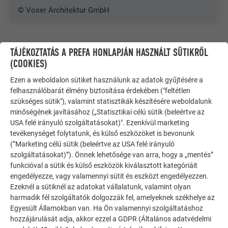
© Voser Architektur GmbH
TÁJÉKOZTATÁS A PREFA HONLAPJÁN HASZNÁLT SÜTIKRŐL
(COOKIES)
Ezen a weboldalon sütiket használunk az adatok gyűjtésére a
felhasználóbarát élmény biztosítása érdekében ("feltétlen
szükséges sütik"), valamint statisztikák készítésére weboldalunk
minőségének javításához („Statisztikai célú sütik (beleértve az
USA felé irányuló szolgáltatásokat)". Ezenkívül marketing
tevékenységet folytatunk, és külső eszközöket is bevonunk
(”Marketing célú sütik (beleértve az USA felé irányuló
szolgáltatásokat)”). Önnek lehetősége van arra, hogy a „mentés”
funkcióval a sütik és külső eszközök kiválasztott kategóriáit
engedélyezze, vagy valamennyi sütit és eszközt engedélyezzen.
TOVÁBBI ÉPÜLETEK
Ezeknél a sütiknél az adatokat vállalatunk, valamint olyan
INSPIRÁLÓDJON
harmadik fél szolgáltatók dolgozzák fel, amelyeknek székhelye az
Egyesült Államokban van. Ha Ön valamennyi szolgáltatáshoz
hozzájárulását adja, akkor ezzel a GDPR (Általános adatvédelmi
A PREFA referencia galéria bemutatja, milyen