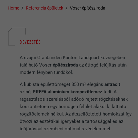
Home
Referencia épületek
Voser építésziroda
BEVEZETÉS
A svájci Graubünden Kanton Landquart községében
található Voser
építésziroda
az átfogó felújítás után
modern fényben tündököl.
A kubista épülettömeget 350 m² elegáns
antracit
színű,
PREFA alumínium kompozitlemez
fedi. A
ragasztásos szerelésből adódó rejtett rögzítéseknek
köszönhetően egy homogén felület alakul ki látható
rögzítőelemek nélkül. Az átszellőztetett homlokzat így
ötvözi az esztétikai igényeket a tartóssággal és az
időjárással szembeni optimális védelemmel.