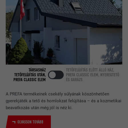
FOLYAMAT
Munkamenet
ellenőrzésére, hogy a böngésző engedi-
CÉL
e sütik elhelyezését. Azonosító
A LinkedIn használja, ha egy weboldal
jellemzőket nem tartalmaz.
CÉL
beágyazott nyomonkövetési ablakot
tartalmaz.
NÉV
bcookie
SZOLGÁLTATÓ
LinkedIn
TÁRSASHÁZ
TETŐFELÚJÍTÁS ELŐTT ÁLLÓ HÁZ,
FOLYAMAT
2 év
TETŐFELÚJÍTÁS UTÁN,
PREFA CLASSIC ELEM, NYEREGTETŐ
PREFA CLASSIC ELEM
ÉS GARÁZS
A LinkedIn közösségi hálózati
szolgáltatás használja, célja a
CÉL
A PREFA termékeinek csekély súlyának köszönhetően
beágyazott szolgáltatások nyomon
gyerekjáték a tető és homlokzat felújítása – és a kozmetikai
követése.
beavatkozás után még jól is néz ki.
OLVASSON TOVÁBB
NÉV
bscookie