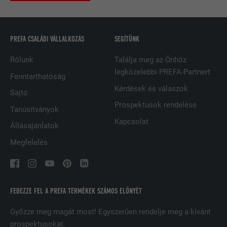
SZOLGÁLTATÓ
LinkedIn
FOLYAMAT
2 év
PREFA CSALÁDI VÁLLALKOZÁS
SEGÍTÜNK
A LinkedIn közösségi hálózati
Rólunk
Találja meg az Önhöz
szolgáltatás használja, célja a
legközelebbi PREFA-Partnert
CÉL
Fenntarthatóság
beágyazott szolgáltatások nyomon
Kérdések és válaszok
követése
Sajtó
Prospektusok rendelése
Tanúsítványok
Kapcsolat
Állásajánlatok
NÉV
UserMatchHistory
Megfelelés
SZOLGÁLTATÓ
LinkedIn
FOLYAMAT
29 nap
FEDEZZE FEL A PREFA TERMÉKEK SZÁMOS ELŐNYÉT
A többes webhelyek látogatóinak
nyomon követésére használatos azzal
Győzze meg magát most! Egyszerűen rendelje meg a kívánt
CÉL
a céllal, hogy jól illeszkedő hirdetéseket
prospektusokat.