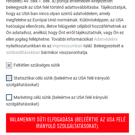
rendelet) 49. cikk 1. bek. a) pontja értelmében kifejezetten
sokoldalúan felhasználható az alumínium. Fedezzen fel
beleegyezik az USA felé történő adattovábbításba. Tájékoztatjuk,
további lenyűgöző projekteket a tartós PREFA
hogy az USA-ban nincs olyan szintű adatvédelem, amely
alumínium megoldásokkal tetőkhöz, napelemekhez és
megfelelne az Európai Unió normáinak. Különösképpen, az USA
homlokzatokhoz.
hatóságai ellenőrzés, illetve felügyelet céljából hozzáférhetnek az
Ön adataihoz, anélkül, hogy Önt erről tájékoztatnák, vagy Ön ez
ellen jogilag felléphetne. További információkat
Adatvédelmi
TEKINTSE MEG TOVÁBBI REFERENCIÁINKAT
nyilatkozatunkban és az
impresszumban
talál. Beleegyezését a
sütibeállításokban
bármikor visszavonhatja.
Feltétlen szükséges sütik
Statisztikai célú sütik (beleértve az USA felé irányuló
szolgáltatásokat)
Marketing célú sütik (beleértve az USA felé irányuló
szolgáltatásokat)
VALAMENNYI SÜTI ELFOGADÁSA (BELEÉRTVE AZ USA FELÉ
IRÁNYULÓ SZOLGÁLTATÁSOKAT).