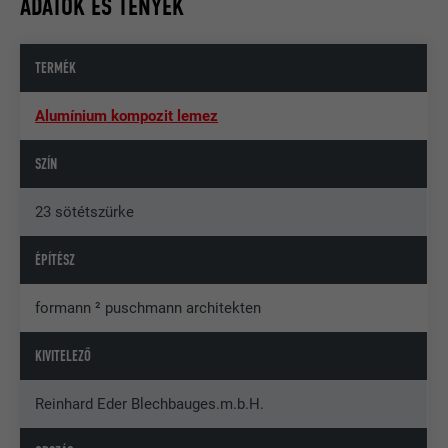
ADATOK ÉS TÉNYEK
TERMÉK
Alumínium kompozit lemez
SZÍN
23 sötétszürke
ÉPÍTÉSZ
formann ² puschmann architekten
KIVITELEZŐ
Reinhard Eder Blechbauges.m.b.H.