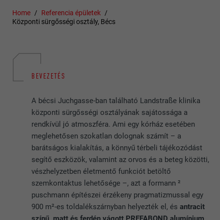
Home
Referencia épületek
Központi sürgősségi osztály, Bécs
BEVEZETÉS
A bécsi Juchgasse-ban található Landstraße klinika
központi sürgősségi osztályának sajátossága a
rendkívül jó atmoszféra. Ami egy kórház esetében
meglehetősen szokatlan dolognak számít – a
barátságos kialakítás, a könnyű térbeli tájékozódást
segítő eszközök, valamint az orvos és a beteg közötti,
vészhelyzetben életmentő funkciót betöltő
szemkontaktus lehetősége –, azt a formann ²
puschmann építészei érzékeny pragmatizmussal egy
900 m²-es toldalékszárnyban helyezték el, és
antracit
színű, matt és ferdén vágott PREFABOND alumínium