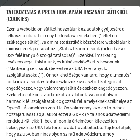
TÁJÉKOZTATÁS A PREFA HONLAPJÁN HASZNÁLT SÜTIKRŐL
(COOKIES)
Ezen a weboldalon sütiket használunk az adatok gyűjtésére a
felhasználóbarát élmény biztosítása érdekében ("feltétlen
szükséges sütik"), valamint statisztikák készítésére weboldalunk
minőségének javításához („Statisztikai célú sütik (beleértve az
USA felé irányuló szolgáltatásokat)". Ezenkívül marketing
tevékenységet folytatunk, és külső eszközöket is bevonunk
(”Marketing célú sütik (beleértve az USA felé irányuló
TOVÁBBI ÉPÜLETEK
szolgáltatásokat)”). Önnek lehetősége van arra, hogy a „mentés”
INSPIRÁLÓDJON
funkcióval a sütik és külső eszközök kiválasztott kategóriáit
engedélyezze, vagy valamennyi sütit és eszközt engedélyezzen.
Ezeknél a sütiknél az adatokat vállalatunk, valamint olyan
A PREFA referencia galéria bemutatja, milyen
harmadik fél szolgáltatók dolgozzák fel, amelyeknek székhelye az
sokoldalúan felhasználható az alumínium. Fedezzen fel
Egyesült Államokban van. Ha Ön valamennyi szolgáltatáshoz
további lenyűgöző projekteket a tartós PREFA
hozzájárulását adja, akkor ezzel a GDPR (Általános adatvédelmi
alumínium megoldásokkal tetőkhöz, napelemekhez és
rendelet) 49. cikk 1. bek. a) pontja értelmében kifejezetten
homlokzatokhoz.
beleegyezik az USA felé történő adattovábbításba. Tájékoztatjuk,
hogy az USA-ban nincs olyan szintű adatvédelem, amely