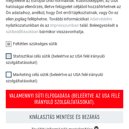
megfelelne az Európai Unió normáinak. Különösképpen, az USA
TEKINTSE MEG TOVÁBBI REFERENCIÁINKAT
hatóságai ellenőrzés, illetve felügyelet céljából hozzáférhetnek az
Ön adataihoz, anélkül, hogy Önt erről tájékoztatnák, vagy Ön ez
ellen jogilag felléphetne. További információkat
Adatvédelmi
nyilatkozatunkban és az
impresszumban
talál. Beleegyezését a
sütibeállításokban
bármikor visszavonhatja.
Feltétlen szükséges sütik
Statisztikai célú sütik (beleértve az USA felé irányuló
szolgáltatásokat)
Marketing célú sütik (beleértve az USA felé irányuló
szolgáltatásokat)
VALAMENNYI SÜTI ELFOGADÁSA (BELEÉRTVE AZ USA FELÉ
IRÁNYULÓ SZOLGÁLTATÁSOKAT).
KIVÁLASZTÁS MENTÉSE ÉS BEZÁRÁS
PREFA tető- és homlokzati konfigurátor
Tervezze meg (álmai) házát a PREFA online konfigurátorral.