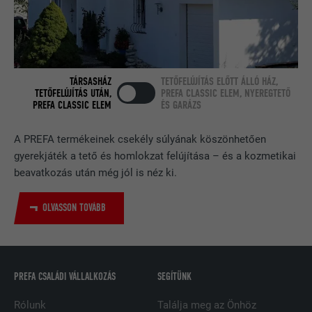
CÉL
beágyazott nyomonkövetési ablakot
tartalmaz.
NÉV
bcookie
TÁRSASHÁZ
TETŐFELÚJÍTÁS ELŐTT ÁLLÓ HÁZ,
TETŐFELÚJÍTÁS UTÁN,
PREFA CLASSIC ELEM, NYEREGTETŐ
SZOLGÁLTATÓ
LinkedIn
PREFA CLASSIC ELEM
ÉS GARÁZS
FOLYAMAT
2 év
A PREFA termékeinek csekély súlyának köszönhetően
gyerekjáték a tető és homlokzat felújítása – és a kozmetikai
A LinkedIn közösségi hálózati
beavatkozás után még jól is néz ki.
szolgáltatás használja, célja a
CÉL
beágyazott szolgáltatások nyomon
követése.
OLVASSON TOVÁBB
NÉV
bscookie
PREFA CSALÁDI VÁLLALKOZÁS
SEGÍTÜNK
SZOLGÁLTATÓ
LinkedIn
Rólunk
Találja meg az Önhöz