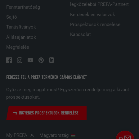
FOLYAMAT
2 év
legközelebbi PREFA-Partnert
Fenntarthatóság
Kérdések és válaszok
A LinkedIn közösségi hálózati
Sajtó
szolgáltatás használja, célja a
Prospektusok rendelése
CÉL
Tanúsítványok
beágyazott szolgáltatások nyomon
Kapcsolat
követése
Állásajánlatok
Megfelelés
NÉV
UserMatchHistory
SZOLGÁLTATÓ
LinkedIn
FEDEZZE FEL A PREFA TERMÉKEK SZÁMOS ELŐNYÉT
FOLYAMAT
29 nap
Győzze meg magát most! Egyszerűen rendelje meg a kívánt
prospektusokat.
A többes webhelyek látogatóinak
nyomon követésére használatos azzal
INGYENES PROSPEKTUSOK RENDELÉSE
CÉL
a céllal, hogy jól illeszkedő hirdetéseket
tegyen lehetővé a látogató preferenciái
alapján.
My PREFA
Magyarország