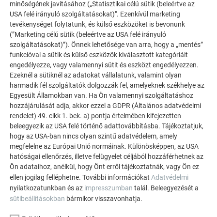
minőségének javításához („Statisztikai célú sütik (beleértve az
USA felé irányuló szolgáltatásokat)". Ezenkívül marketing
tevékenységet folytatunk, és külső eszközöket is bevonunk
(”Marketing célú sütik (beleértve az USA felé irányuló
szolgáltatásokat)”). Önnek lehetősége van arra, hogy a „mentés”
funkcióval a sütik és külső eszközök kiválasztott kategóriáit
engedélyezze, vagy valamennyi sütit és eszközt engedélyezzen.
Ezeknél a sütiknél az adatokat vállalatunk, valamint olyan
harmadik fél szolgáltatók dolgozzák fel, amelyeknek székhelye az
V-HORONY MARÁS
Egyesült Államokban van. Ha Ön valamennyi szolgáltatáshoz
hozzájárulását adja, akkor ezzel a GDPR (Általános adatvédelmi
Ez a videó bemutatja a PREFABOND alumínium kompozit
rendelet) 49. cikk 1. bek. a) pontja értelmében kifejezetten
lemezek V-horony marását és sarkainak letörését FR és A2
beleegyezik az USA felé történő adattovábbításba. Tájékoztatjuk,
maggal.
hogy az USA-ban nincs olyan szintű adatvédelem, amely
megfelelne az Európai Unió normáinak. Különösképpen, az USA
hatóságai ellenőrzés, illetve felügyelet céljából hozzáférhetnek az
Ön adataihoz, anélkül, hogy Önt erről tájékoztatnák, vagy Ön ez
ellen jogilag felléphetne. További információkat
Adatvédelmi
A TERMÉKHEZ
nyilatkozatunkban és az
impresszumban
talál. Beleegyezését a
sütibeállításokban
bármikor visszavonhatja.