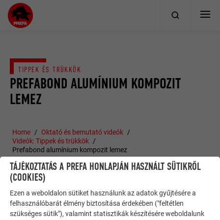
TIPPEK ÉS TRÜKKÖK
PREFABOND ALUMÍNIUM KOMPOZIT
LEMEZ
Home
Oktató és bemutató videók
Videók: Tippek és trükkök
Prefabond alumínium kompozit lemez
TÁJÉKOZTATÁS A PREFA HONLAPJÁN HASZNÁLT SÜTIKRŐL
(COOKIES)
Ezen a weboldalon sütiket használunk az adatok gyűjtésére a
felhasználóbarát élmény biztosítása érdekében ("feltétlen
szükséges sütik"), valamint statisztikák készítésére weboldalunk