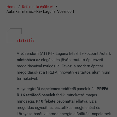
Home
Referencia épületek
Autark mintaház - Kék Laguna, Vösendorf
BEVEZETÉS
A vösendorfi (AT) Kék Laguna készház-központ Autark
mintaháza
az elegáns és jövőbemutató építészeti
megoldásaival nyűgöz le. Ötvözi a modern építési
megoldásokat a PREFA innovatív és tartós alumínium
termékeivel.
A nyeregtetőt
napelemes tetőfedő
panelek és
PREFA
R.16 tetőfedő panelek
fedik, mindkettő magas
minőségű,
P.10 fekete
bevonattal ellátva. Ez a
megoldás egyesíti az esztétikus megjelenést és
környezetbarát villamos energia előállítást napelemek