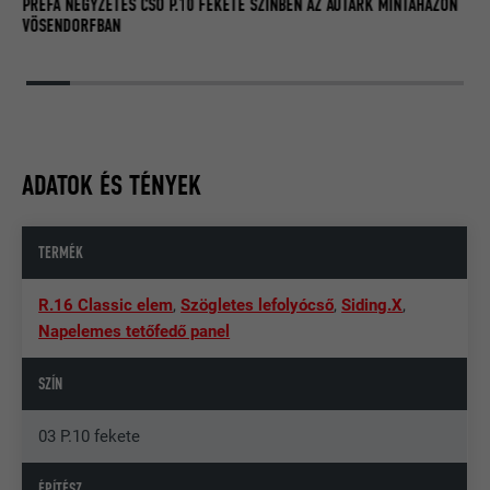
PREFA NÉGYZETES CSŐ P.10 FEKETE SZÍNBEN AZ AUTARK MINTAHÁZON
VÖSENDORFBAN
ADATOK ÉS TÉNYEK
TERMÉK
R.16 Classic elem
,
Szögletes lefolyócső
,
Siding.X
,
Napelemes tetőfedő panel
SZÍN
03 P.10 fekete
ÉPÍTÉSZ