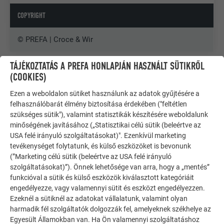
COPYRIGHT
© PREFA | Croce & Wir
TÁJÉKOZTATÁS A PREFA HONLAPJÁN HASZNÁLT SÜTIKRŐL
(COOKIES)
Ezen a weboldalon sütiket használunk az adatok gyűjtésére a
felhasználóbarát élmény biztosítása érdekében ("feltétlen
szükséges sütik"), valamint statisztikák készítésére weboldalunk
minőségének javításához („Statisztikai célú sütik (beleértve az
USA felé irányuló szolgáltatásokat)". Ezenkívül marketing
tevékenységet folytatunk, és külső eszközöket is bevonunk
(”Marketing célú sütik (beleértve az USA felé irányuló
szolgáltatásokat)”). Önnek lehetősége van arra, hogy a „mentés”
funkcióval a sütik és külső eszközök kiválasztott kategóriáit
engedélyezze, vagy valamennyi sütit és eszközt engedélyezzen.
Ezeknél a sütiknél az adatokat vállalatunk, valamint olyan
harmadik fél szolgáltatók dolgozzák fel, amelyeknek székhelye az
TOVÁBBI ÉPÜLETEK
Egyesült Államokban van. Ha Ön valamennyi szolgáltatáshoz