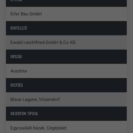
Erler Bau GmbH
KIVITELEZŐ
Ewald Leichtfried GmbH & Co KG
ORSZÁG
Ausztria
HELYSÉG
Blaue Lagune, Vösendorf
OBJEKTUM TÍPUSA
Egycsaládi házak, Cégépület