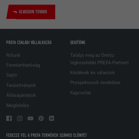
NÉV
bscookie
OLVASSON TOVÁBB
SZOLGÁLTATÓ
LinkedIn
FOLYAMAT
2 év
PREFA CSALÁDI VÁLLALKOZÁS
SEGÍTÜNK
A LinkedIn közösségi hálózati
szolgáltatás használja, célja a
Rólunk
Találja meg az Önhöz
CÉL
beágyazott szolgáltatások nyomon
legközelebbi PREFA-Partnert
Fenntarthatóság
követése
Kérdések és válaszok
Sajtó
Prospektusok rendelése
Tanúsítványok
NÉV
UserMatchHistory
Kapcsolat
Állásajánlatok
SZOLGÁLTATÓ
LinkedIn
Megfelelés
FOLYAMAT
29 nap
A többes webhelyek látogatóinak
nyomon követésére használatos azzal
FEDEZZE FEL A PREFA TERMÉKEK SZÁMOS ELŐNYÉT