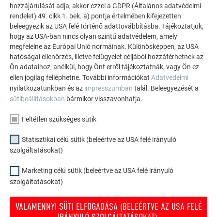
INSPIRÁLÓDJON
hozzájárulását adja, akkor ezzel a GDPR (Általános adatvédelmi
rendelet) 49. cikk 1. bek. a) pontja értelmében kifejezetten
A PREFA referencia galéria bemutatja, milyen
beleegyezik az USA felé történő adattovábbításba. Tájékoztatjuk,
sokoldalúan felhasználható az alumínium. Fedezzen fel
hogy az USA-ban nincs olyan szintű adatvédelem, amely
további lenyűgöző projekteket a tartós PREFA
megfelelne az Európai Unió normáinak. Különösképpen, az USA
hatóságai ellenőrzés, illetve felügyelet céljából hozzáférhetnek az
alumínium megoldásokkal tetőkhöz, napelemekhez és
Ön adataihoz, anélkül, hogy Önt erről tájékoztatnák, vagy Ön ez
homlokzatokhoz.
ellen jogilag felléphetne. További információkat
Adatvédelmi
nyilatkozatunkban és az
impresszumban
talál. Beleegyezését a
sütibeállításokban
bármikor visszavonhatja.
TEKINTSE MEG TOVÁBBI REFERENCIÁINKAT
Feltétlen szükséges sütik
Statisztikai célú sütik (beleértve az USA felé irányuló
szolgáltatásokat)
Marketing célú sütik (beleértve az USA felé irányuló
szolgáltatásokat)
VALAMENNYI SÜTI ELFOGADÁSA (BELEÉRTVE AZ USA FELÉ