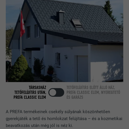
Teszt jelleggel alkalmazzák annak
FOLYAMAT
Munkamenet
ellenőrzésére, hogy a böngésző engedi-
CÉL
e sütik elhelyezését. Azonosító
A LinkedIn használja, ha egy weboldal
jellemzőket nem tartalmaz.
CÉL
beágyazott nyomonkövetési ablakot
tartalmaz.
NÉV
bcookie
SZOLGÁLTATÓ
LinkedIn
FOLYAMAT
2 év
TÁRSASHÁZ
TETŐFELÚJÍTÁS ELŐTT ÁLLÓ HÁZ,
TETŐFELÚJÍTÁS UTÁN,
PREFA CLASSIC ELEM, NYEREGTETŐ
A LinkedIn közösségi hálózati
PREFA CLASSIC ELEM
ÉS GARÁZS
szolgáltatás használja, célja a
CÉL
beágyazott szolgáltatások nyomon
A PREFA termékeinek csekély súlyának köszönhetően
követése.
gyerekjáték a tető és homlokzat felújítása – és a kozmetikai
beavatkozás után még jól is néz ki.