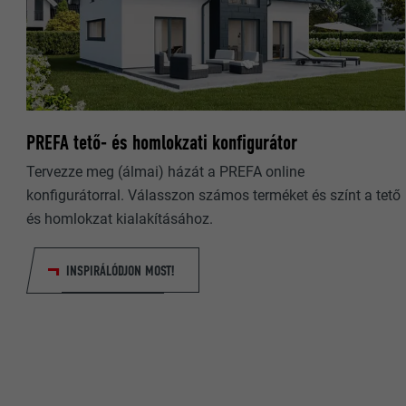
CÉL
CÉL
NÉV
NÉV
PREFA tető- és homlokzati konfigurátor
SZOLGÁLTA
SZOLGÁLTA
Tervezze meg (álmai) házát a PREFA online
FOLYAMAT
konfigurátorral. Válasszon számos terméket és színt a tető
FOLYAMAT
és homlokzat kialakításához.
CÉL
CÉL
INSPIRÁLÓDJON MOST!
NÉV
NÉV
SZOLGÁLTA
SZOLGÁLTA
FOLYAMAT
FOLYAMAT