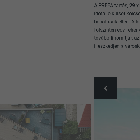
A PREFA tartós,
29 x
időtálló külsőt kölc
behatások ellen. A l
fölszinten egy fehér
tovább finomítják az
illeszkedjen a város