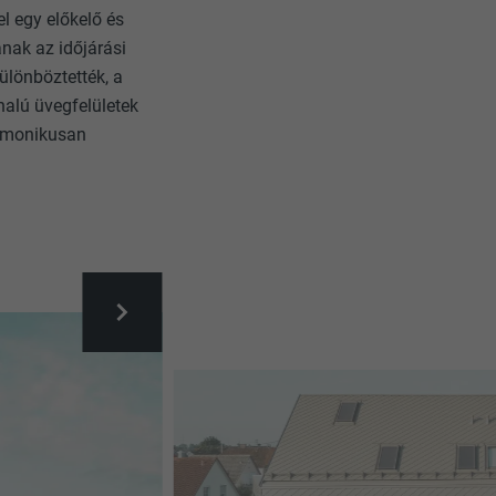
l egy előkelő és
anak az időjárási
ülönböztették, a
nalú üvegfelületek
armonikusan