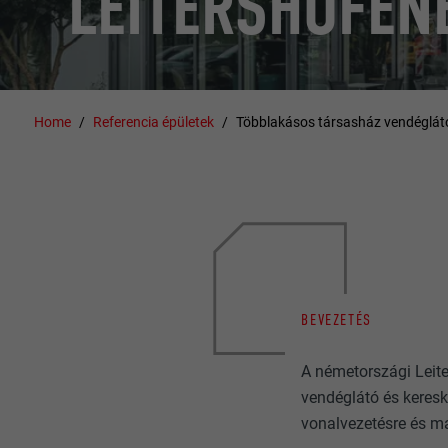
LEITERSHOFEN
Home
Referencia épületek
Többlakásos társasház vendéglátó
BEVEZETÉS
A németországi Leit
vendéglátó és kereske
vonalvezetésre és m