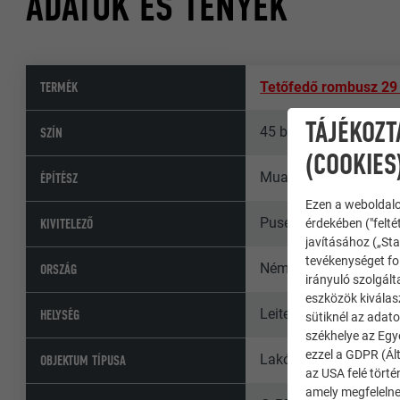
ADATOK ÉS TÉNYEK
TERMÉK
Tetőfedő rombusz 29
TÁJÉKOZT
45 bronz
SZÍN
(COOKIES
Muamer Omerovic Arc
ÉPÍTÉSZ
Ezen a weboldalo
Puser GmbH
KIVITELEZŐ
érdekében ("felté
javításához („Sta
tevékenységet fol
Németország
ORSZÁG
irányuló szolgált
eszközök kiválas
Leitershofen
HELYSÉG
sütiknél az adato
székhelye az Egy
ezzel a GDPR (Ált
Lakóépületek és apar
OBJEKTUM TÍPUSA
az USA felé tört
amely megfelelne