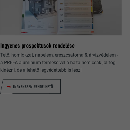
nt hány
relmek
oogle
Ingyenes prospektusok rendelése
Tető, homlokzat, napelem, ereszcsatorna & árvízvédelem -
a PREFA alumínium termékeivel a háza nem csak jól fog
kinézni, de a lehető legvédettebb is lesz!
datok
beállításait.
ató hogyan
INGYENESEN RENDELHETŐ