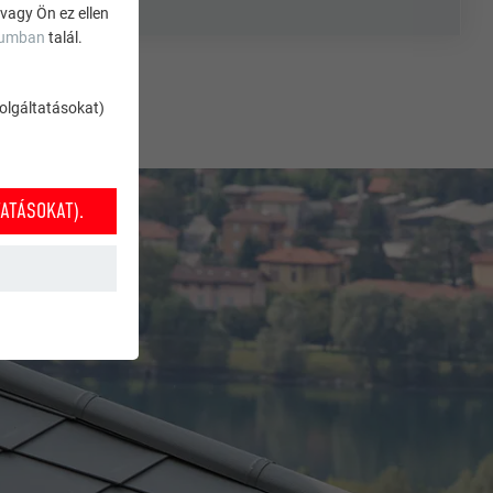
 vagy Ön ez ellen
zumban
talál.
szolgáltatásokat)
ATÁSOKAT).
k működéséhez
nket annak