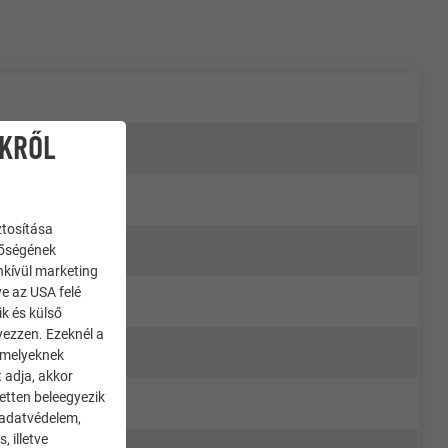
IKRŐL
ztosítása
nőségének
enkívül marketing
ve az USA felé
ik és külső
yezzen. Ezeknél a
 amelyeknek
 adja, akkor
zetten beleegyezik
 adatvédelem,
 illetve