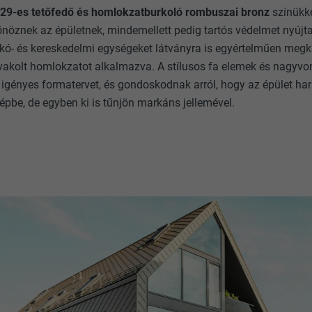
 29-es tetőfedő és homlokzatburkoló rombuszai bronz
színükke
sönöznek az épületnek, mindemellett pedig tartós védelmet nyújt
akó- és kereskedelmi egységeket látványra is egyértelműen megk
 vakolt homlokzatot alkalmazva. A stílusos fa elemek és nagyvo
 igényes formatervet, és gondoskodnak arról, hogy az épület h
képbe, de egyben ki is tűnjön markáns jellemével.