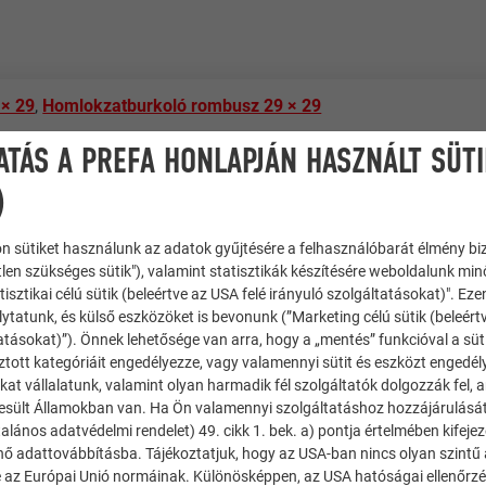
 × 29
,
Homlokzatburkoló rombusz 29 × 29
ATÁS A PREFA HONLAPJÁN HASZNÁLT SÜT
)
hitekten
n sütiket használunk az adatok gyűjtésére a felhasználóbarát élmény bi
tlen szükséges sütik"), valamint statisztikák készítésére weboldalunk mi
tisztikai célú sütik (beleértve az USA felé irányuló szolgáltatásokat)". Ez
ytatunk, és külső eszközöket is bevonunk (”Marketing célú sütik (beleért
atásokat)”). Önnek lehetősége van arra, hogy a „mentés” funkcióval a süt
ztott kategóriáit engedélyezze, vagy valamennyi sütit és eszközt engedél
kat vállalatunk, valamint olyan harmadik fél szolgáltatók dolgozzák fel,
esült Államokban van. Ha Ön valamennyi szolgáltatáshoz hozzájárulását
alános adatvédelmi rendelet) 49. cikk 1. bek. a) pontja értelmében kifeje
tmanházak, Cégépület, Szállodák és gasztronómia
énő adattovábbításba. Tájékoztatjuk, hogy az USA-ban nincs olyan szintű
 az Európai Unió normáinak. Különösképpen, az USA hatóságai ellenőrzés,