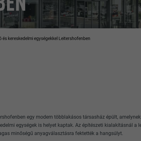
BEN
 és kereskedelmi egységekkel Leitershofenben
ershofenben egy modern többlakásos társasház épült, amelynek 
delmi egységek is helyet kaptak. Az építészeti kialakításnál a le
agas minőségű anyagválasztásra fektették a hangsúlyt.