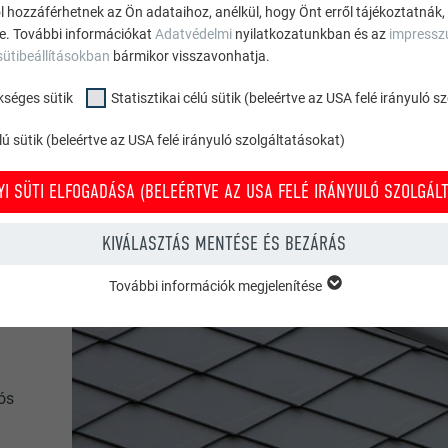
r
ól hozzáférhetnek az Ön adataihoz, anélkül, hogy Önt erről tájékoztatnák,
ne. További információkat
Adatvédelmi
nyilatkozatunkban és az
impress
sütibeállításokban
bármikor visszavonhatja.
kséges sütik
Statisztikai célú sütik (beleértve az USA felé irányuló 
ú sütik (beleértve az USA felé irányuló szolgáltatásokat)
I SÜTI ELFOGADÁSA (BELEÉRTVE AZ USA FELÉ IRÁNYULÓ SZOLGÁLT
KIVÁLASZTÁS MENTÉSE ÉS BEZÁRÁS
További információk megjelenítése
KSÉGES SÜTIK
ükséges sütik” kategóriába tartozó sütik a weboldal alapvető funkcióina
zel biztosítható, hogy a weboldal kifogástalanul működjön.
Süti információk megjelenítése
PHPSESSID
ós
ÉLÚ SÜTIK (BELEÉRTVE AZ USA FELÉ IRÁNYULÓ SZOLGÁLTATÁSOKAT)
TÓ
PHP
” célú sütik (beleértve az USA felé irányuló szolgáltatásokat) segítenek mi