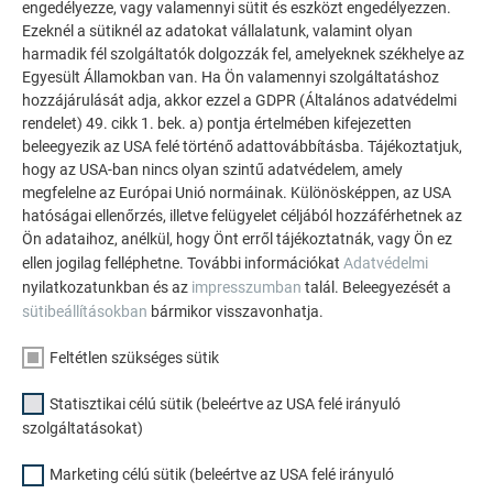
engedélyezze, vagy valamennyi sütit és eszközt engedélyezzen.
A natúr alumínium nagyon érzékeny a karcolásokra,
Ezeknél a sütiknél az adatokat vállalatunk, valamint olyan
ezt a feldolgozás és megmunkálás során figyelembe
harmadik fél szolgáltatók dolgozzák fel, amelyeknek székhelye az
Egyesült Államokban van. Ha Ön valamennyi szolgáltatáshoz
kell venni. A gyártási folyamat sajátosságai miatt a
hozzájárulását adja, akkor ezzel a GDPR (Általános adatvédelmi
felületen finom karcok lehetnek, amelyek nem
rendelet) 49. cikk 1. bek. a) pontja értelmében kifejezetten
minősülnek reklamációs oknak.
beleegyezik az USA felé történő adattovábbításba. Tájékoztatjuk,
A karcok ugyan nincsenek hatással az anyag
hogy az USA-ban nincs olyan szintű adatvédelem, amely
tartósságára, de zavarhatják a felület megjelenését.
megfelelne az Európai Unió normáinak. Különösképpen, az USA
A natúr alumínium megmunkálása és szerelése során
hatóságai ellenőrzés, illetve felügyelet céljából hozzáférhetnek az
a kézről származó izzadság az alumínium felületének
Ön adataihoz, anélkül, hogy Önt erről tájékoztatnák, vagy Ön ez
ellen jogilag felléphetne. További információkat
Adatvédelmi
oxidációja révén nyomokat hagy. Az így keletkező
nyilatkozatunkban és az
impresszumban
talál. Beleegyezését a
lenyomatok/foltok gyakorlatilag nem távolíthatók el.
sütibeállításokban
bármikor visszavonhatja.
A megmunkálás közbeni kesztyűviselés mérsékelheti
ezt a hatást.
Feltétlen szükséges sütik
A natúr alumíniumnak természetes felülete van, amely
a környezeti hatásoktól függően lassan és
Statisztikai célú sütik (beleértve az USA felé irányuló
egyenetlenül változik.
szolgáltatásokat)
Marketing célú sütik (beleértve az USA felé irányuló