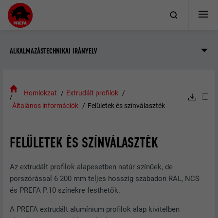
ALKALMAZÁSTECHNIKAI IRÁNYELV
Homlokzat
Extrudált profilok
Általános információk
Felületek és színválaszték
FELÜLETEK ÉS SZÍNVÁLASZTÉK
Az extrudált profilok alapesetben natúr színűek, de
porszórással 6 200 mm teljes hosszig szabadon RAL, NCS
és PREFA P.10 színekre festhetők.
A PREFA extrudált alumínium profilok alap kivitelben