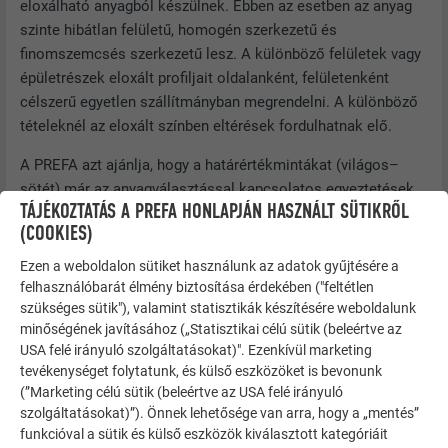
eloxálható anyagból készülnek. Ebben az esetben az anyag
szinte hibátlan felületű, homogén szerkezetű és
finomszemcsés szerkezetű lesz. A különböző felületek vagy
épületrészek eloxált profiljait oldalanként, felületenként
célszerű egyetlen szállítmányban megrendelni. A különböző
tételeknél az eloxált színben eltérések fordulhatnak elő.
A PREFA azt ajánlja, hogy a határértékmintákat (világos–
sötét) már az anyagválasztással kapcsolatos egyeztetések
TÁJÉKOZTATÁS A PREFA HONLAPJÁN HASZNÁLT SÜTIKRŐL
során határozzák meg.
(COOKIES)
Ezen a weboldalon sütiket használunk az adatok gyűjtésére a
MEGJEGYZÉS
felhasználóbarát élmény biztosítása érdekében ("feltétlen
szükséges sütik"), valamint statisztikák készítésére weboldalunk
A profilok eloxálásáról az ügyfélnek kell gondoskodnia,
minőségének javításához („Statisztikai célú sütik (beleértve az
mert a PREFA nem kínál ilyen szolgáltatást.
USA felé irányuló szolgáltatásokat)". Ezenkívül marketing
tevékenységet folytatunk, és külső eszközöket is bevonunk
(”Marketing célú sütik (beleértve az USA felé irányuló
A natúr felületű profilok megmunkálásakor az alábbiakra kell
szolgáltatásokat)”). Önnek lehetősége van arra, hogy a „mentés”
figyelni:
funkcióval a sütik és külső eszközök kiválasztott kategóriáit