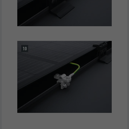
CÉL
által választott nyelvi beállításait.
NÉV
_gaexp
SZOLGÁLTATÓ
Google Optimize
NÉV
lang
FOLYAMAT
90 nap
SZOLGÁLTATÓ
LinkedIn
Teszt jelleggel alkalmazzák annak
FOLYAMAT
Munkamenet
ellenőrzésére, hogy a böngésző engedi-
CÉL
e sütik elhelyezését. Azonosító
A LinkedIn használja, ha egy weboldal
jellemzőket nem tartalmaz.
CÉL
beágyazott nyomonkövetési ablakot
tartalmaz.
NÉV
bcookie
SZOLGÁLTATÓ
LinkedIn
FOLYAMAT
2 év