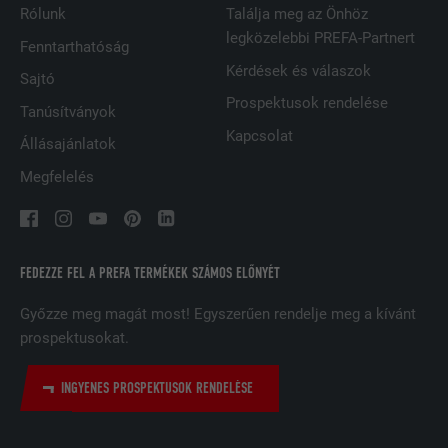
Rólunk
Találja meg az Önhöz
SZOLGÁLTATÓ
LinkedIn
legközelebbi PREFA-Partnert
Fenntarthatóság
FOLYAMAT
29 nap
Kérdések és válaszok
Sajtó
Prospektusok rendelése
A többes webhelyek látogatóinak
Tanúsítványok
nyomon követésére használatos azzal
Kapcsolat
Állásajánlatok
CÉL
a céllal, hogy jól illeszkedő hirdetéseket
tegyen lehetővé a látogató preferenciái
Megfelelés
alapján.
NÉV
lidc
FEDEZZE FEL A PREFA TERMÉKEK SZÁMOS ELŐNYÉT
SZOLGÁLTATÓ
LinkedIn
Győzze meg magát most! Egyszerűen rendelje meg a kívánt
prospektusokat.
FOLYAMAT
1 Tag
INGYENES PROSPEKTUSOK RENDELÉSE
A LinkedIn közösségi hálózati
szolgáltatás használja, célja a
CÉL
beágyazott szolgáltatások nyomon