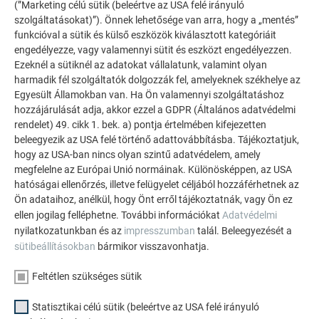
(”Marketing célú sütik (beleértve az USA felé irányuló
kivitelezési terv szerinti statikai méretezés
szolgáltatásokat)”). Önnek lehetősége van arra, hogy a „mentés”
függvényében (3. ábra).
funkcióval a sütik és külső eszközök kiválasztott kategóriáit
Húzza meg a két rozsdamentes acél anyát 35 Nm
engedélyezze, vagy valamennyi sütit és eszközt engedélyezzen.
Ezeknél a sütiknél az adatokat vállalatunk, valamint olyan
forgatónyomatékkal. Eközben arra kell ügyelni, hogy
harmadik fél szolgáltatók dolgozzák fel, amelyeknek székhelye az
mindig a bal anyát húzza meg először, hogy elkerülje a
Egyesült Államokban van. Ha Ön valamennyi szolgáltatáshoz
kapocs lehetséges felnyílását (lásd 4. ábra).
hozzájárulását adja, akkor ezzel a GDPR (Általános adatvédelmi
rendelet) 49. cikk 1. bek. a) pontja értelmében kifejezetten
beleegyezik az USA felé történő adattovábbításba. Tájékoztatjuk,
hogy az USA-ban nincs olyan szintű adatvédelem, amely
megfelelne az Európai Unió normáinak. Különösképpen, az USA
hatóságai ellenőrzés, illetve felügyelet céljából hozzáférhetnek az
Ön adataihoz, anélkül, hogy Önt erről tájékoztatnák, vagy Ön ez
ellen jogilag felléphetne. További információkat
Adatvédelmi
nyilatkozatunkban és az
impresszumban
talál. Beleegyezését a
sütibeállításokban
bármikor visszavonhatja.
Feltétlen szükséges sütik
Statisztikai célú sütik (beleértve az USA felé irányuló