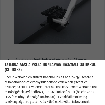
A hafterközéptől hafterközépig mért, 33 cm-es
TÁJÉKOZTATÁS A PREFA HONLAPJÁN HASZNÁLT SÜTIKRŐL
maximális haftertávolságot nem szabad túllépni (1.
(COOKIES)
ábra).
A kapcsok körül ügyelni kell arra, hogy az aljzat tiszta
Ezen a weboldalon sütiket használunk az adatok gyűjtésére a
legyen. A szimmetrikus szorítópofáknak
felhasználóbarát élmény biztosítása érdekében ("feltétlen
szükséges sütik"), valamint statisztikák készítésére weboldalunk
köszönhetően lehetőség van a tetszőleges
minőségének javításához („Statisztikai célú sütik (beleértve az
elhelyezésre a korcon (2. ábra).
USA felé irányuló szolgáltatásokat)". Ezenkívül marketing
A kapocs alsó részének elhelyezése és lineáris
tevékenységet folytatunk, és külső eszközöket is bevonunk
beigazítása a szükséges darabszám szerint, a