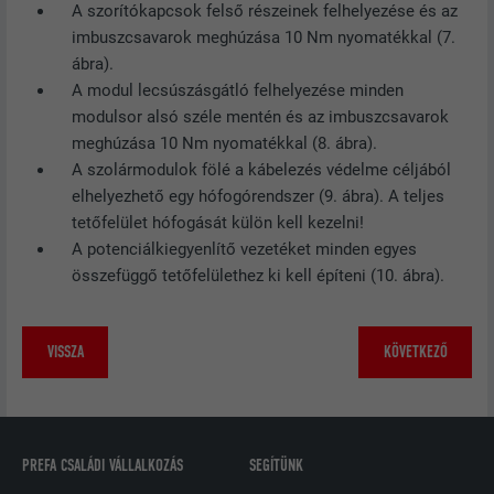
A szorítókapcsok felső részeinek felhelyezése és az
A LinkedIn közösségi hálózati
imbuszcsavarok meghúzása 10 Nm nyomatékkal (7.
szolgáltatás használja, célja a
CÉL
ábra).
beágyazott szolgáltatások nyomon
A modul lecsúszásgátló felhelyezése minden
követése.
modulsor alsó széle mentén és az imbuszcsavarok
meghúzása 10 Nm nyomatékkal (8. ábra).
NÉV
bscookie
A szolármodulok fölé a kábelezés védelme céljából
elhelyezhető egy hófogórendszer (9. ábra). A teljes
SZOLGÁLTATÓ
LinkedIn
tetőfelület hófogását külön kell kezelni!
A potenciálkiegyenlítő vezetéket minden egyes
FOLYAMAT
2 év
összefüggő tetőfelülethez ki kell építeni (10. ábra).
A LinkedIn közösségi hálózati
szolgáltatás használja, célja a
VISSZA
KÖVETKEZŐ
CÉL
beágyazott szolgáltatások nyomon
követése
NÉV
UserMatchHistory
PREFA CSALÁDI VÁLLALKOZÁS
SEGÍTÜNK