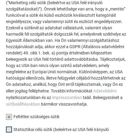
(”Marketing célú sütik (beleértve az USA felé irányuló
szolgáltatásokat)”). Önnek lehetősége van arra, hogy a „mentés”
funkcióval a sütik és külső eszközök kiválasztott kategóriáit
engedélyezze, vagy valamennyi sütit és eszközt engedélyezzen.
Ezeknél a sütiknél az adatokat vállalatunk, valamint olyan
harmadik fél szolgáltatók dolgozzák fel, amelyeknek székhelye az
Egyesült Államokban van. Ha Ön valamennyi szolgáltatáshoz
hozzájárulását adja, akkor ezzel a GDPR (Általános adatvédelmi
rendelet) 49. cikk 1. bek. a) pontja értelmében kifejezetten
beleegyezik az USA felé történő adattovábbításba. Tájékoztatjuk,
hogy az USA-ban nincs olyan szintű adatvédelem, amely
megfelelne az Európai Unió normáinak. Különösképpen, az USA
hatóságai ellenőrzés, illetve felügyelet céljából hozzáférhetnek az
Ön adataihoz, anélkül, hogy Önt erről tájékoztatnák, vagy Ön ez
ellen jogilag felléphetne. További információkat
Adatvédelmi
nyilatkozatunkban és az
impresszumban
talál. Beleegyezését a
sütibeállításokban
bármikor visszavonhatja.
Feltétlen szükséges sütik
Statisztikai célú sütik (beleértve az USA felé irányuló