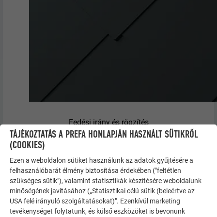
Fedési irány és rögzítés
TÁJÉKOZTATÁS A PREFA HONLAPJÁN HASZNÁLT SÜTIKRŐL
(COOKIES)
Ezen a weboldalon sütiket használunk az adatok gyűjtésére a
felhasználóbarát élmény biztosítása érdekében ("feltétlen
szükséges sütik"), valamint statisztikák készítésére weboldalunk
minőségének javításához („Statisztikai célú sütik (beleértve az
USA felé irányuló szolgáltatásokat)". Ezenkívül marketing
tevékenységet folytatunk, és külső eszközöket is bevonunk