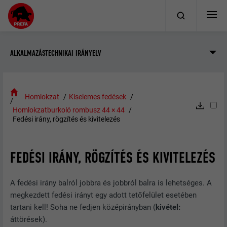
ALKALMAZÁSTECHNIKAI IRÁNYELV
Homlokzat
Kiselemes fedések
Homlokzatburkoló rombusz 44 × 44
Fedési irány, rögzítés és kivitelezés
FEDÉSI IRÁNY, RÖGZÍTÉS ÉS KIVITELEZÉS
A fedési irány balról jobbra és jobbról balra is lehetséges. A
megkezdett fedési irányt egy adott tetőfelület esetében
tartani kell! Soha ne fedjen középirányban (
kivétel:
áttörések).