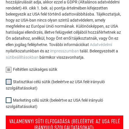
hozzájárulását adja, akkor ezzel a GDPR (Általános adatvédelmi
rendelet) 49. cikk 1. bek. a) pontja értelmében kifejezetten
beleegyezik az USA felé történő adattovábbításba. Tájékoztatjuk,
hogy az USA-ban nincs olyan szintű adatvédelem, amely
megfelelne az Európai Unió normáinak. Különösképpen, az USA
hatóságai ellenőrzés, illetve felügyelet céljából hozzáférhetnek az
Ön adataihoz, anélkül, hogy Önt erről tájékoztatnák, vagy Ön ez
ellen jogilag felléphetne. További információkat
Adatvédelmi
nyilatkozatunkban és az
impresszumban
talál. Beleegyezését a
sütibeállításokban
bármikor visszavonhatja.
Feltétlen szükséges sütik
Statisztikai célú sütik (beleértve az USA felé irányuló
Alaprögzítés:
szolgáltatásokat)
Nagyméretű FX.12-panel: 5 darab bordás szeg
Marketing célú sütik (beleértve az USA felé irányuló
Kisméretű FX.12-panel: 3 darab bordás szeg (3. és 4.
szolgáltatásokat)
kép)
VALAMENNYI SÜTI ELFOGADÁSA (BELEÉRTVE AZ USA FELÉ
IRÁNYULÓ SZOLGÁLTATÁSOKAT).