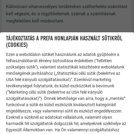
Különösen viharveszélyes területeken szélterhelés-számítást
kell végezni, és a rögzítőelemek számát a számításnak
megfelelően kell módosítani.
TÁJÉKOZTATÁS A PREFA HONLAPJÁN HASZNÁLT SÜTIKRŐL
(COOKIES)
Ezen a weboldalon sütiket használunk az adatok gyűjtésére a
felhasználóbarát élmény biztosítása érdekében ("feltétlen
szükséges sütik"), valamint statisztikák készítésére weboldalunk
minőségének javításához („Statisztikai célú sütik (beleértve az
USA felé irányuló szolgáltatásokat)". Ezenkívül marketing
tevékenységet folytatunk, és külső eszközöket is bevonunk
(”Marketing célú sütik (beleértve az USA felé irányuló
szolgáltatásokat)”). Önnek lehetősége van arra, hogy a „mentés”
funkcióval a sütik és külső eszközök kiválasztott kategóriáit
engedélyezze, vagy valamennyi sütit és eszközt engedélyezzen.
Ezeknél a sütiknél az adatokat vállalatunk, valamint olyan
harmadik fél szolgáltatók dolgozzák fel, amelyeknek székhelye az
Egyesült Államokban van. Ha Ön valamennyi szolgáltatáshoz