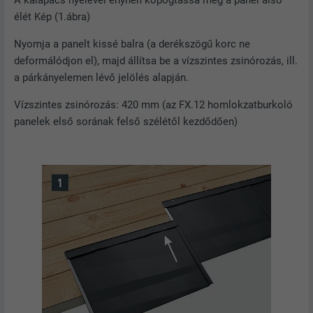
A kalapács nyelével enyhén kopogtassa meg a panel alsó
élét Kép (1.ábra)
Nyomja a panelt kissé balra (a derékszögű korc ne
deformálódjon el), majd állítsa be a vízszintes zsinórozás, ill.
a párkányelemen lévő jelölés alapján.
Vízszintes zsinórozás: 420 mm (az FX.12 homlokzatburkoló
panelek első sorának felső szélétől kezdődően)