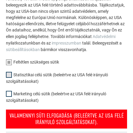
acél
beleegyezik az USA felé történő adattovábbításba. Tájékoztatjuk,
hogy az USA-ban nincs olyan szintű adatvédelem, amely
megfelelne az Európai Unió normáinak. Különösképpen, az USA
Ólom
+
+
-
hatóságai ellenőrzés, illetve felügyelet céljából hozzáférhetnek az
Ön adataihoz, anélkül, hogy Önt erről tájékoztatnák, vagy Ön ez
Védelem
-
-
-
ellen jogilag felléphetne. További információkat
Adatvédelmi
nélküli acél
nyilatkozatunkban és az
impresszumban
talál. Beleegyezését a
sütibeállításokban
bármikor visszavonhatja.
Réz
-
-
-
Feltétlen szükséges sütik
Száraz beton
+
+
-
Statisztikai célú sütik (beleértve az USA felé irányuló
szolgáltatásokat)
Nem
-
-
-
megkötött
Marketing célú sütik (beleértve az USA felé irányuló
beton
szolgáltatásokat)
VALAMENNYI SÜTI ELFOGADÁSA (BELEÉRTVE AZ USA FELÉ
IRÁNYULÓ SZOLGÁLTATÁSOKAT).
VISSZA
KÖVETKEZŐ