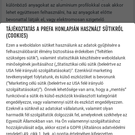
különböző anyagokat az alumínium profilokkal csak akkor
lehet együttesen felhasználni, ha az anyagokat előtte
bevonattal látják el, vagy elektromosan szigetelő
távtartókkal (pl. műanyag alátétekkel) választják el a
TÁJÉKOZTATÁS A PREFA HONLAPJÁN HASZNÁLT SÜTIKRŐL
profiltól. Kültéri felhasználás esetén alapvető fontosságú az
(COOKIES)
anyagok megfelelő elkülönítése.
Ezen a weboldalon sütiket használunk az adatok gyűjtésére a
felhasználóbarát élmény biztosítása érdekében ("feltétlen
A Siding, Siding.X és perforált Siding elemeket védeni kell az
szükséges sütik"), valamint statisztikák készítésére weboldalunk
épület más részeitől (pl. beton) és a környezetből (korróziós
minőségének javításához („Statisztikai célú sütik (beleértve az
környezet, pl. útszóró só) eredő káros hatásoktól.
USA felé irányuló szolgáltatásokat)". Ezenkívül marketing
tevékenységet folytatunk, és külső eszközöket is bevonunk
(”Marketing célú sütik (beleértve az USA felé irányuló
Anyagpárosítás
Vidéki
Városi vagy
Közelben lévő
szolgáltatásokat)”). Önnek lehetősége van arra, hogy a „mentés”
környezet
ipari
tó vagy
funkcióval a sütik és külső eszközök kiválasztott kategóriáit
engedélyezze, vagy valamennyi sütit és eszközt engedélyezzen.
környezet
tenger
Ezeknél a sütiknél az adatokat vállalatunk, valamint olyan
harmadik fél szolgáltatók dolgozzák fel, amelyeknek székhelye az
Cink
+
+
+
Egyesült Államokban van. Ha Ön valamennyi szolgáltatáshoz
hozzájárulását adja, akkor ezzel a GDPR (Általános adatvédelmi
Rozsdamentes
+
+
+
rendelet) 49. cikk 1. bek. a) pontja értelmében kifejezetten